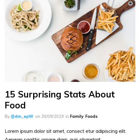
15 Surprising Stats About
Food
By
@dm_epW
on
30/09/2019
in
Family
,
Foods
Lorem ipsum dolor sit amet, consect etur adipiscing elit.
Aenean sagittis ornare diam, quis pharetrat...