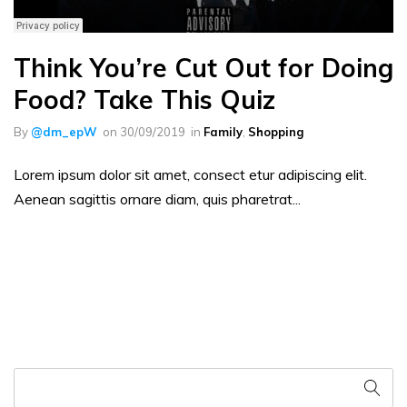
Think You’re Cut Out for Doing
Food? Take This Quiz
By
@dm_epW
on
30/09/2019
in
Family
,
Shopping
Lorem ipsum dolor sit amet, consect etur adipiscing elit.
Aenean sagittis ornare diam, quis pharetrat...