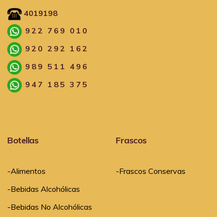
4019198
922 769 010
920 292 162
989 511 496
947 185 375
Botellas
Frascos
-Alimentos
-Frascos Conservas
-Bebidas Alcohólicas
-Bebidas No Alcohólicas