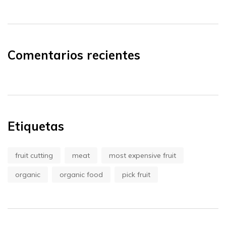
Comentarios recientes
Etiquetas
fruit cutting
meat
most expensive fruit
organic
organic food
pick fruit