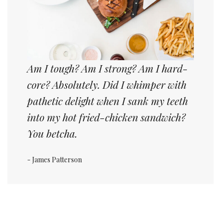
Am I tough? Am I strong? Am I hard-
core? Absolutely. Did I whimper with
pathetic delight when I sank my teeth
into my hot fried-chicken sandwich?
You betcha.
- James Patterson