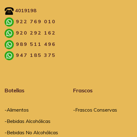
4019198
922 769 010
920 292 162
989 511 496
947 185 375
Botellas
Frascos
-Alimentos
-Frascos Conservas
-Bebidas Alcohólicas
-Bebidas No Alcohólicas