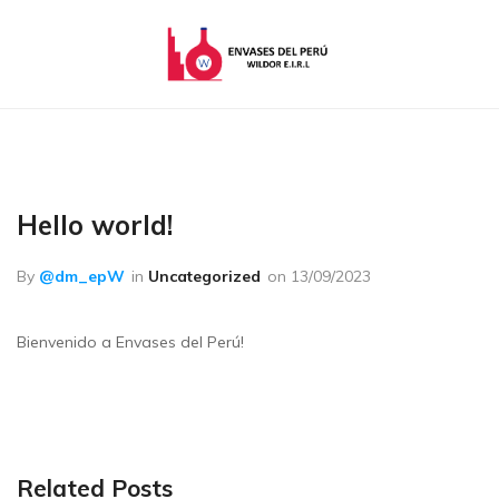
Envases
Envases
del
de
Perú
Vidrio
|
Empaques
Hello world!
|
Baldes
By
@dm_epW
in
Uncategorized
on
13/09/2023
|
Cintas
de
Bienvenido a Envases del Perú!
Embalaje
|
Botellas
Related Posts