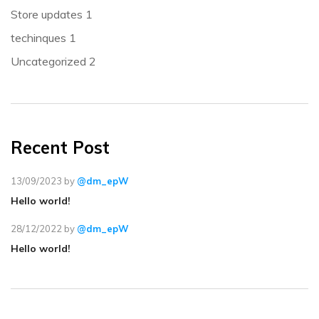
Store updates
1
techinques
1
Uncategorized
2
Recent Post
13/09/2023
by
@dm_epW
Hello world!
28/12/2022
by
@dm_epW
Hello world!