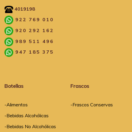
4019198
922 769 010
920 292 162
989 511 496
947 185 375
Botellas
Frascos
-Alimentos
-Frascos Conservas
-Bebidas Alcohólicas
-Bebidas No Alcohólicas