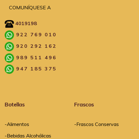
COMUNÍQUESE A
4019198
922 769 010
920 292 162
989 511 496
947 185 375
Botellas
Frascos
-Alimentos
-Frascos Conservas
-Bebidas Alcohólicas