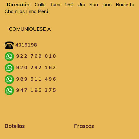
-
Dirección:
Calle Tumi 160 Urb San Juan Bautista
Chorrillos Lima Perú.
COMUNÍQUESE A
4019198
922 769 010
920 292 162
989 511 496
947 185 375
Botellas
Frascos