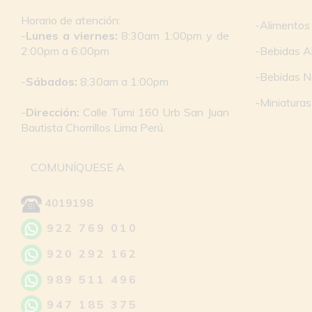
Horario de atención:
-Alimentos
-
Lunes a viernes:
8:30am 1:00pm y de
2:00pm a 6:00pm
-Bebidas A
-Bebidas N
-
Sábados:
8:30am a 1:00pm
-Miniaturas
-
Dirección:
Calle Tumi 160 Urb San Juan
Bautista Chorrillos Lima Perú.
COMUNÍQUESE A
4019198
922 769 010
920 292 162
989 511 496
947 185 375