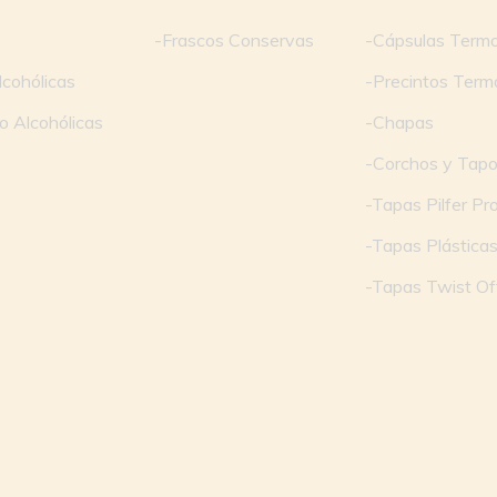
-Frascos Conservas
-Cápsulas Termo
lcohólicas
-Precintos Term
o Alcohólicas
-Chapas
-Corchos y Tap
-Tapas Pilfer Pr
-Tapas Plástica
-Tapas Twist Of