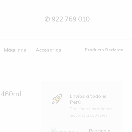
✆ 922 769 010
Máquinas
Accesorios
Producto Reciente
o 460ml
Envíos a todo el
Perú
Para todas las órdenes
mayores a 100 soles
Precios al