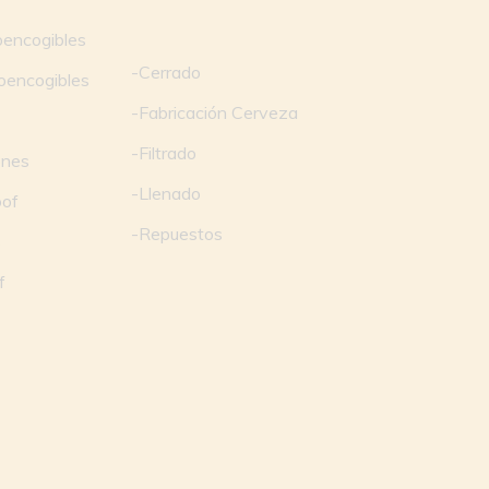
encogibles
-
Cerrado
oencogibles
-
Fabricación Cerveza
-
Filtrado
ones
-
Llenado
oof
-
Repuestos
s
f