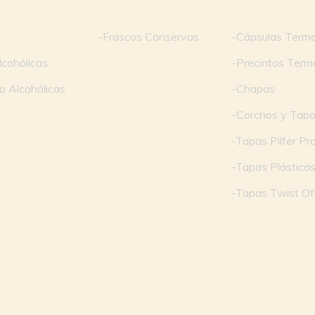
-Frascos Conservas
-Cápsulas Termo
lcohólicas
-Precintos Term
o Alcohólicas
-Chapas
-Corchos y Tap
-Tapas Pilfer Pr
-Tapas Plástica
-Tapas Twist Of