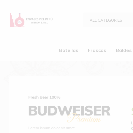
ALL CATEGORIES
Envases
Envases
del
de
Perú
Vidrio
Botellas
Frascos
Baldes
|
Empaques
|
Baldes
|
Cintas
de
Embalaje
|
Botellas