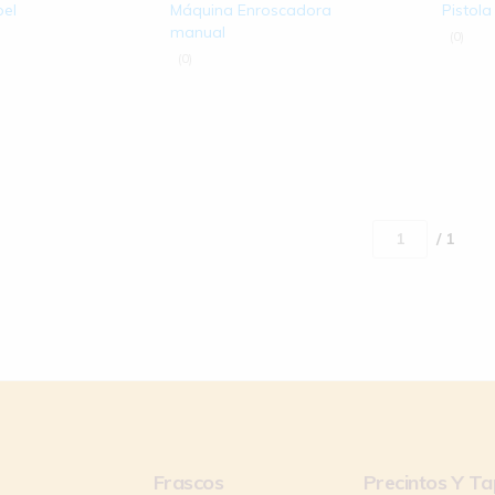
pel
Máquina Enroscadora
Pistola
manual
(0)
(0)
/ 1
Frascos
Precintos Y T