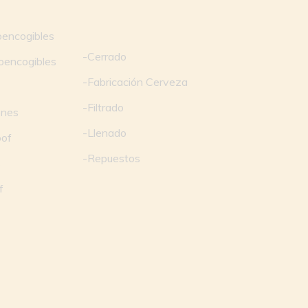
encogibles
-
Cerrado
oencogibles
-
Fabricación Cerveza
-
Filtrado
ones
-
Llenado
oof
-
Repuestos
s
f