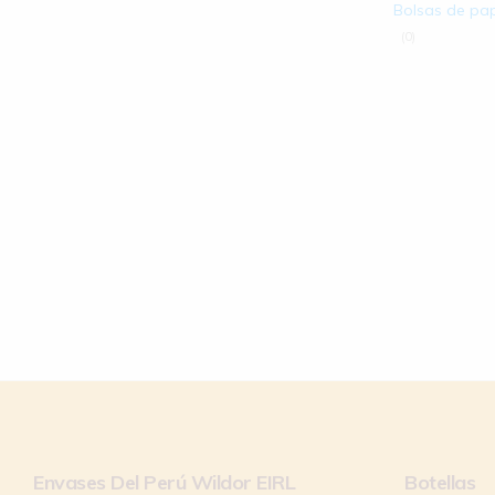
Bolsas de pa
(0)
Envases Del Perú Wildor EIRL
Botellas